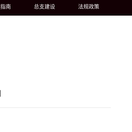
全指南
总支建设
法规政策
划